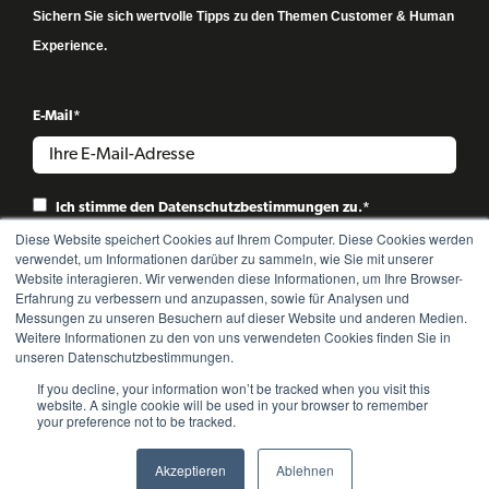
Sichern Sie sich wertvolle Tipps zu den Themen Customer & Human
Experience.
E-Mail
*
Ich stimme den
Datenschutzbestimmungen
zu.
*
Diese Website speichert Cookies auf Ihrem Computer. Diese Cookies werden
verwendet, um Informationen darüber zu sammeln, wie Sie mit unserer
Website interagieren. Wir verwenden diese Informationen, um Ihre Browser-
Erfahrung zu verbessern und anzupassen, sowie für Analysen und
Messungen zu unseren Besuchern auf dieser Website und anderen Medien.
Weitere Informationen zu den von uns verwendeten Cookies finden Sie in
unseren Datenschutzbestimmungen.
If you decline, your information won’t be tracked when you visit this
website. A single cookie will be used in your browser to remember
your preference not to be tracked.
Akzeptieren
Ablehnen
Copyright © 2022 8SELECT GmbH. All rights reserved.