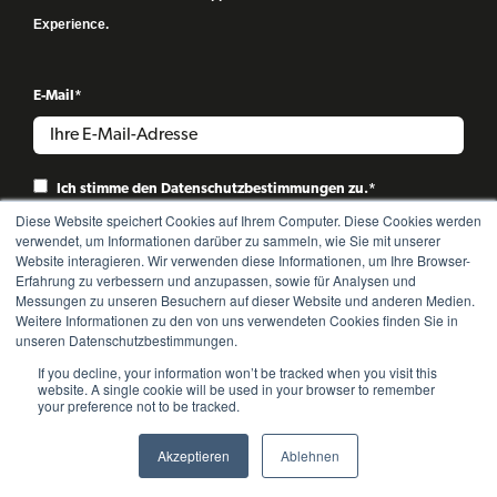
Experience.
E-Mail
*
Ich stimme den
Datenschutzbestimmungen
zu.
*
Diese Website speichert Cookies auf Ihrem Computer. Diese Cookies werden
verwendet, um Informationen darüber zu sammeln, wie Sie mit unserer
Website interagieren. Wir verwenden diese Informationen, um Ihre Browser-
Erfahrung zu verbessern und anzupassen, sowie für Analysen und
Messungen zu unseren Besuchern auf dieser Website und anderen Medien.
Weitere Informationen zu den von uns verwendeten Cookies finden Sie in
unseren Datenschutzbestimmungen.
If you decline, your information won’t be tracked when you visit this
website. A single cookie will be used in your browser to remember
your preference not to be tracked.
Akzeptieren
Ablehnen
Copyright © 2022 8SELECT GmbH. All rights reserved.