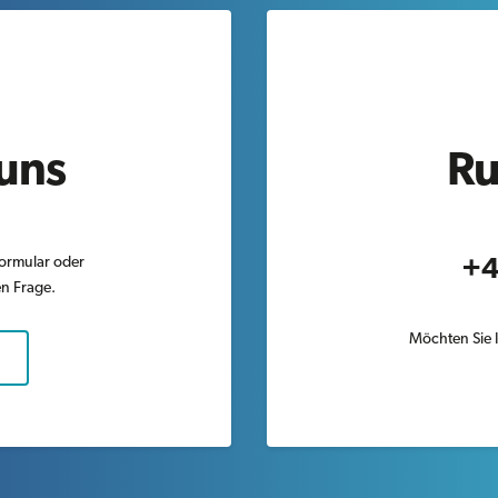
 uns
Ru
formular oder
+4
en Frage.
Möchten Sie I
N