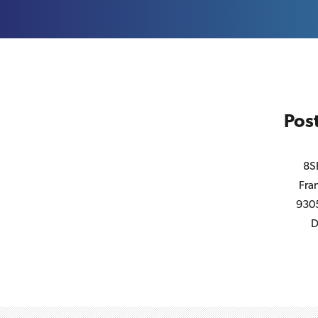
Post
8S
Fra
930
D